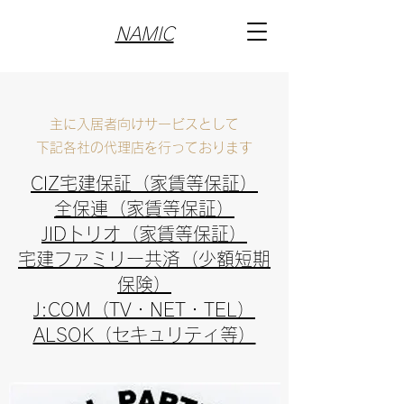
NAMIC
主に入居者向けサービスとして
下記各社の代理店を行っております
CIZ宅建保証（家賃等保証）
全保連（家賃等保証）
JIDトリオ（家賃等保証）
宅建ファミリー共済（少額短期
保険）
J:COM（TV・NET・TEL）
ALSOK（セキュリティ等）